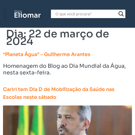
Dia:
22 de março de
2024
“Planeta Água” – Guilherme Arantes
Homenagem do Blog ao Dia Mundial da Água,
nesta sexta-feira.
Cariri tem Dia D de Mobilização da Saúde nas
Escolas neste sábado