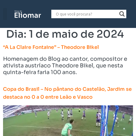
Dia:
1 de maio de 2024
“A La Claire Fontaine” – Theodore Bikel
Homenagem do Blog ao cantor, compositor e
ativista austríaco Theodore Bikel, que nesta
quinta-feira faria 100 anos.
Copa do Brasil – No pântano do Castelão, Jardim se
destaca no 0 a 0 entre Leão e Vasco