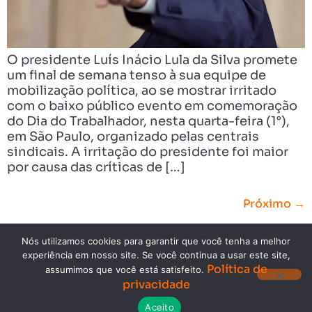
O presidente Luís Inácio Lula da Silva promete
um final de semana tenso à sua equipe de
mobilização política, ao se mostrar irritado
com o baixo público evento em comemoração
do Dia do Trabalhador, nesta quarta-feira (1°),
em São Paulo, organizado pelas centrais
sindicais. A irritação do presidente foi maior
por causa das críticas de […]
Próximo
→
Nós utilizamos cookies para garantir que você tenha a melhor
experiência em nosso site. Se você continua a usar este site,
Política de
assumimos que você está satisfeito.
privacidade
Copyright © 2023. Todos os direitos reservados.
Aceito