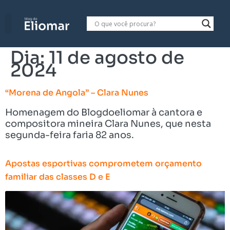
Dia:
11 de agosto de
2024
“Morena de Angola” – Clara Nunes
Homenagem do Blogdoeliomar à cantora e
compositora mineira Clara Nunes, que nesta
segunda-feira faria 82 anos.
Apostas esportivas comprometem orçamento
familiar das classes D e E