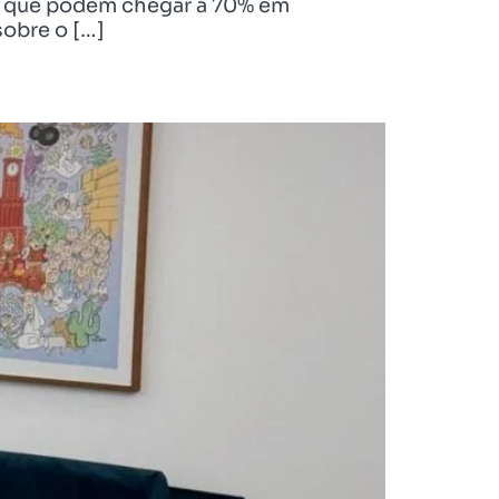
es que podem chegar a 70% em
sobre o […]