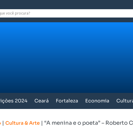
eições 2024
Ceará
Fortaleza
Economia
Cultur
|
|
“A menina e o poeta” – Roberto C
o
Cultura & Arte