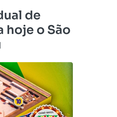
dual de
 hoje o São
ú