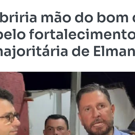
abriria mão do bom 
 pelo fortaleciment
ajoritária de Elma