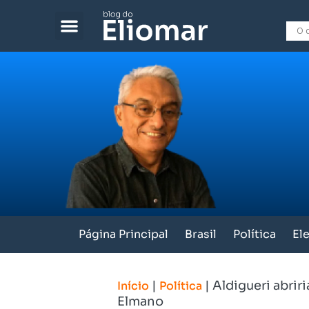
Página Principal
Brasil
Política
El
|
|
Aldigueri abrir
Início
Política
Elmano