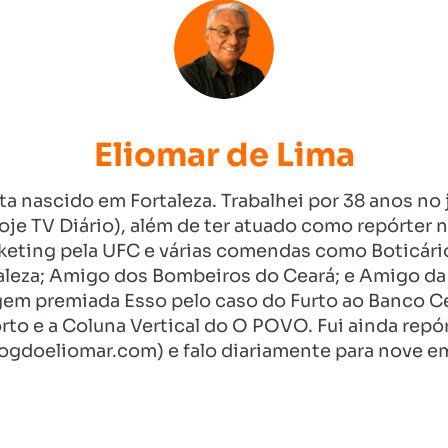
Eliomar de Lima
ista nascido em Fortaleza. Trabalhei por 38 anos 
je TV Diário), além de ter atuado como repórter n
eting pela UFC e várias comendas como Boticári
aleza; Amigo dos Bombeiros do Ceará; e Amigo da 
gem premiada Esso pelo caso do Furto ao Banco C
rto e a Coluna Vertical do O POVO. Fui ainda re
ogdoeliomar.com) e falo diariamente para nove em