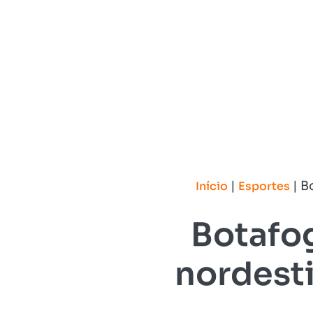
|
|
Bo
Início
Esportes
Botafog
nordesti