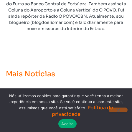
do Furto ao Banco Central de Fortaleza. Também assinei a
Coluna do Aeroporto e a Coluna Vertical do O POVO. Fui
ainda repórter da Rádio O POVO/CBN. Atualmente, sou
blogueiro (blogdoeliomar.com) e falo diariamente para
nove emissoras do Interior do Estado.
Mais Notícias
Nós utilizamos cookies para garantir que você tenha a melhor
experiência em nosso site. Se você continua a usar este site,
Política de
assumimos que você está satisfeito.
privacidade
Copyright © 2023. Todos os direitos reservados.
Aceito