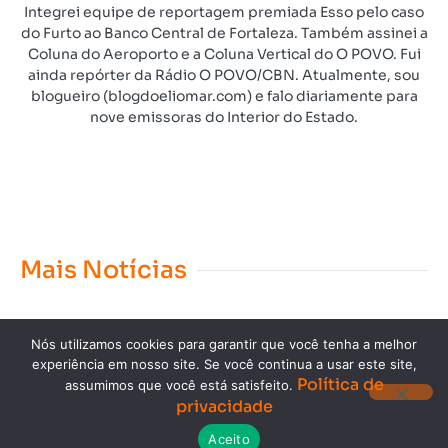
Integrei equipe de reportagem premiada Esso pelo caso
do Furto ao Banco Central de Fortaleza. Também assinei a
Coluna do Aeroporto e a Coluna Vertical do O POVO. Fui
ainda repórter da Rádio O POVO/CBN. Atualmente, sou
blogueiro (blogdoeliomar.com) e falo diariamente para
nove emissoras do Interior do Estado.
Mais Notícias
Nós utilizamos cookies para garantir que você tenha a melhor
experiência em nosso site. Se você continua a usar este site,
Política de
assumimos que você está satisfeito.
privacidade
Copyright © 2023. Todos os direitos reservados.
Aceito