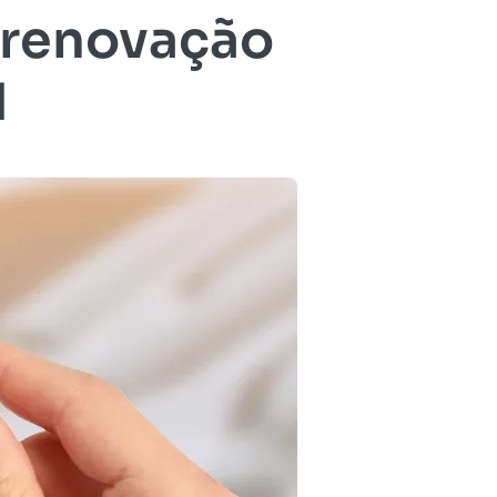
 renovação
H