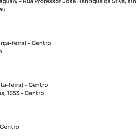
aguary – Rua Professor José Henrique da Silva, s/n
aú
rça-feira) – Centro
o
ta-feira) – Centro
s, 1353 – Centro
 Centro