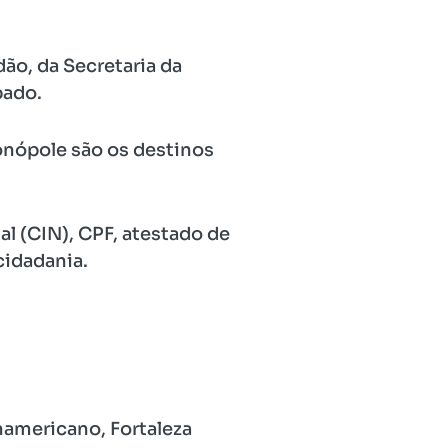
o, da Secretaria da
bado.
lonópole são os destinos
al (CIN), CPF, atestado de
cidadania.
namericano, Fortaleza