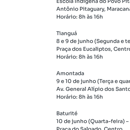
Escola Indígena do Povo Pit
Antônio Pitaguary, Maracan
Horário: 8h às 16h
Tianguá
8 e 9 de junho (Segunda e te
Praça dos Eucaliptos, Centr
Horário: 8h às 16h
Amontada
9 e 10 de junho (Terça e quar
Av. General Alípio dos Santo
Horário: 8h às 16h
Baturité
10 de junho (Quarta-feira) –
Praça do Salgado, Centro