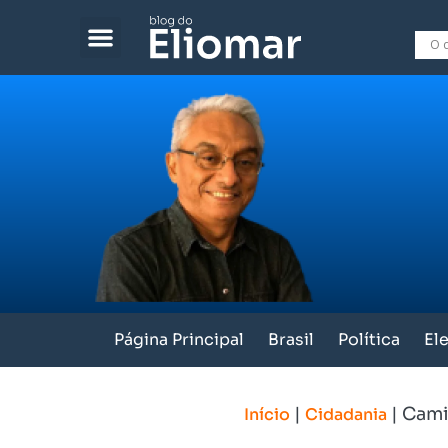
Página Principal
Brasil
Política
El
|
|
Cami
Início
Cidadania