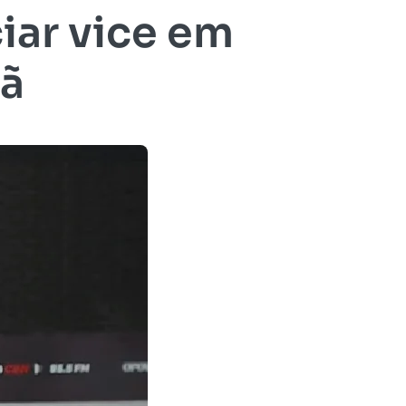
iar vice em
hã