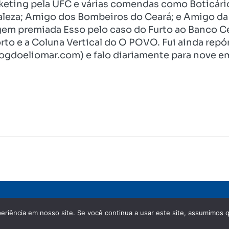
eting pela UFC e várias comendas como Boticári
aleza; Amigo dos Bombeiros do Ceará; e Amigo da 
gem premiada Esso pelo caso do Furto ao Banco C
rto e a Coluna Vertical do O POVO. Fui ainda re
ogdoeliomar.com) e falo diariamente para nove em
eriência em nosso site. Se você continua a usar este site, assumimos q