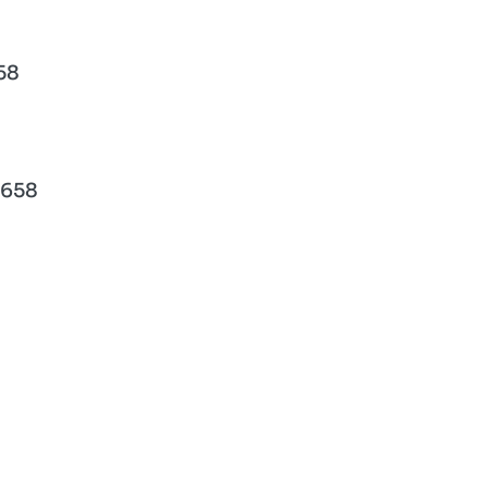
58
.658