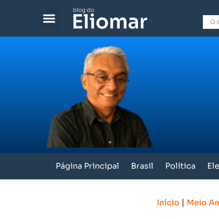
Página Principal
Brasil
Política
El
|
Início
Meio A