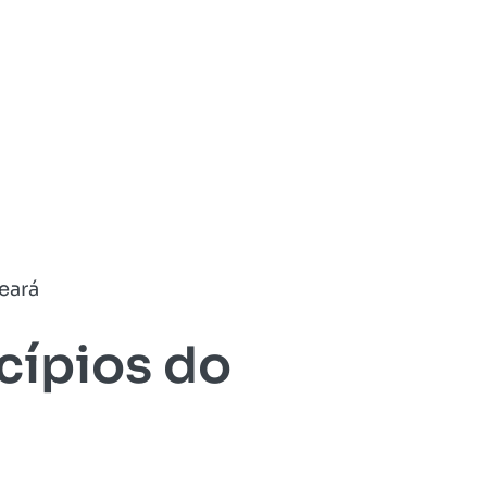
eará
cípios do