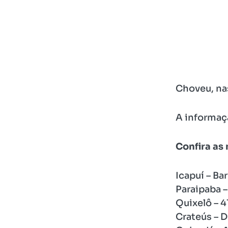
Choveu, nas
A informaçã
Confira as
Icapuí – Ba
Paraipaba 
Quixelô – 
Crateús – 