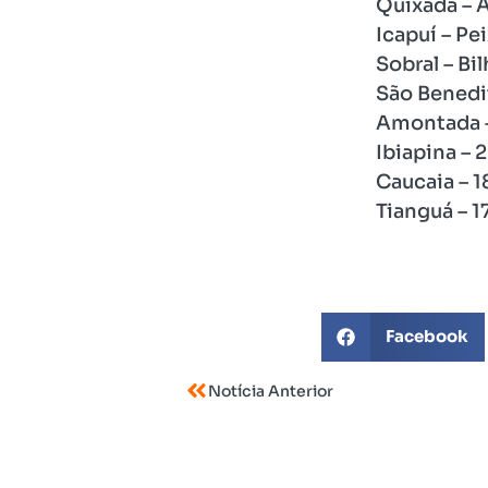
Quixadá – 
Icapuí – P
Sobral – Bi
São Benedi
Amontada –
Ibiapina –
Caucaia – 
Tianguá – 
Facebook
Notícia Anterior