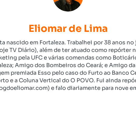
Eliomar de Lima
ista nascido em Fortaleza. Trabalhei por 38 anos 
je TV Diário), além de ter atuado como repórter n
eting pela UFC e várias comendas como Boticári
aleza; Amigo dos Bombeiros do Ceará; e Amigo da 
gem premiada Esso pelo caso do Furto ao Banco C
rto e a Coluna Vertical do O POVO. Fui ainda re
ogdoeliomar.com) e falo diariamente para nove em