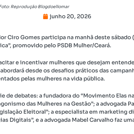
 Foto: Reprodução Blogdoeliomar
junho 20, 2026
r Ciro Gomes participa na manhã deste sábado (2
tica”, promovido pelo PSDB Mulher/Ceará.
citar e incentivar mulheres que desejam entender,
to abordará desde os desafios práticos das campa
entados pelas mulheres na vida pública.
ie de debates: a fundadora do “Movimento Elas n
agonismo das Mulheres na Gestão”; a advogada Pau
islação Eleitoral”; a especialista em marketing dig
ias Digitais”, e a advogada Mabel Carvalho faz uma