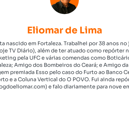
Eliomar de Lima
ista nascido em Fortaleza. Trabalhei por 38 anos 
je TV Diário), além de ter atuado como repórter n
eting pela UFC e várias comendas como Boticári
aleza; Amigo dos Bombeiros do Ceará; e Amigo da 
gem premiada Esso pelo caso do Furto ao Banco C
rto e a Coluna Vertical do O POVO. Fui ainda re
ogdoeliomar.com) e falo diariamente para nove em