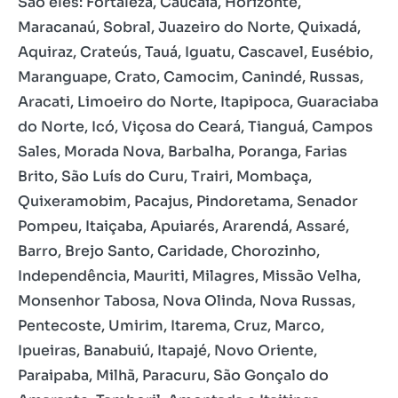
São eles: Fortaleza, Caucaia, Horizonte,
Maracanaú, Sobral, Juazeiro do Norte, Quixadá,
Aquiraz, Crateús, Tauá, Iguatu, Cascavel, Eusébio,
Maranguape, Crato, Camocim, Canindé, Russas,
Aracati, Limoeiro do Norte, Itapipoca, Guaraciaba
do Norte, Icó, Viçosa do Ceará, Tianguá, Campos
Sales, Morada Nova, Barbalha, Poranga, Farias
Brito, São Luís do Curu, Trairi, Mombaça,
Quixeramobim, Pacajus, Pindoretama, Senador
Pompeu, Itaiçaba, Apuiarés, Ararendá, Assaré,
Barro, Brejo Santo, Caridade, Chorozinho,
Independência, Mauriti, Milagres, Missão Velha,
Monsenhor Tabosa, Nova Olinda, Nova Russas,
Pentecoste, Umirim, Itarema, Cruz, Marco,
Ipueiras, Banabuiú, Itapajé, Novo Oriente,
Paraipaba, Milhã, Paracuru, São Gonçalo do