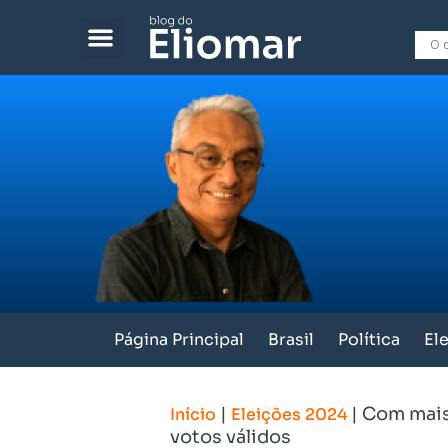
Página Principal
Brasil
Política
El
|
|
Com mais
Início
Eleições 2024
votos válidos