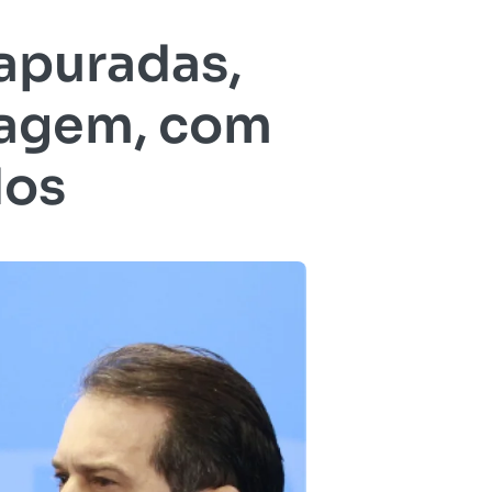
apuradas,
tagem, com
dos