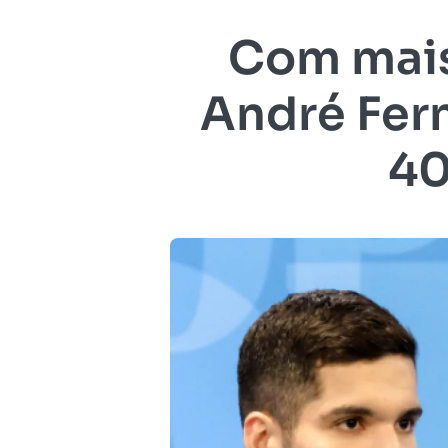
Com mais
André Fer
40