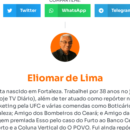
COMPARTILHE:
Twitter
WhatsApp
Telegra
Eliomar de Lima
ista nascido em Fortaleza. Trabalhei por 38 anos 
je TV Diário), além de ter atuado como repórter n
eting pela UFC e várias comendas como Boticári
aleza; Amigo dos Bombeiros do Ceará; e Amigo da 
gem premiada Esso pelo caso do Furto ao Banco C
rto e a Coluna Vertical do O POVO. Fui ainda re