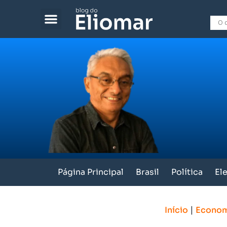
Página Principal
Brasil
Política
El
|
Início
Econom