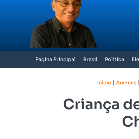
Página Principal
Brasil
Política
El
|
Início
Animais
Criança de
Ch