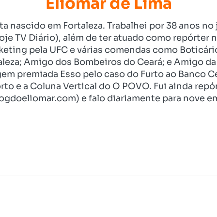
Eliomar de Lima
ista nascido em Fortaleza. Trabalhei por 38 anos 
je TV Diário), além de ter atuado como repórter n
eting pela UFC e várias comendas como Boticári
aleza; Amigo dos Bombeiros do Ceará; e Amigo da 
gem premiada Esso pelo caso do Furto ao Banco C
rto e a Coluna Vertical do O POVO. Fui ainda re
ogdoeliomar.com) e falo diariamente para nove em