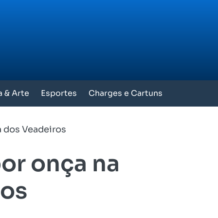
a & Arte
Esportes
Charges e Cartuns
a dos Veadeiros
por onça na
ros