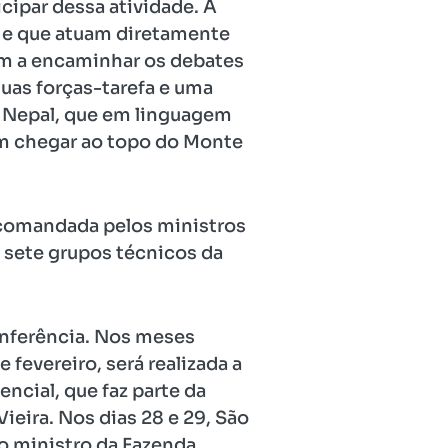
icipar dessa atividade. A
0 e que atuam diretamente
am a encaminhar os debates
duas forças-tarefa e uma
o Nepal, que em linguagem
tam chegar ao topo do Monte
 comandada pelos ministros
 sete grupos técnicos da
conferência. Nos meses
fevereiro, será realizada a
ncial, que faz parte da
ieira. Nos dias 28 e 29, São
do ministro da Fazenda,