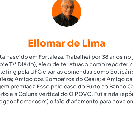
Eliomar de Lima
ista nascido em Fortaleza. Trabalhei por 38 anos 
je TV Diário), além de ter atuado como repórter n
eting pela UFC e várias comendas como Boticári
aleza; Amigo dos Bombeiros do Ceará; e Amigo da 
gem premiada Esso pelo caso do Furto ao Banco C
rto e a Coluna Vertical do O POVO. Fui ainda re
ogdoeliomar.com) e falo diariamente para nove em