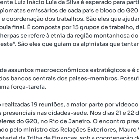
nte Luiz Inácio Lula da Silva é esperado para part
iplomatas emissários de cada país e bloco do G2
 e coordenação dos trabalhos. São eles que ajud
ula final. É composta por 15 grupos de trabalho, 
Sherpas se refere à etnia da região montanhosa d
 leste”. São eles que guiam os alpinistas que ten
ata de assuntos macroeconômicos estratégicos e é
 dos bancos centrais dos países-membros. Possui
uma força-tarefa.
o realizadas 19 reuniões, a maior parte por video
presenciais nas cidades-sede. Nos dias 21 e 22 de 
leres do G20, no Rio de Janeiro. O encontro prese
rado pelo ministro das Relações Exteriores, Mauro V
sterial da Trilha de Finanças, sob a coordenação 