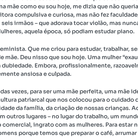
 mãe como eu sou hoje, me dizia que não queria q
itora compulsiva e curiosa, mas não fez faculdade
s seis irmãos – que adorava tocar violão, mas nun
ulheres, aquela época, só podiam estudar piano.
feminista. Que me criou para estudar, trabalhar, 
 mãe. Deu nisso que sou hoje. Uma mulher “exaus
a dubiedade. Embora, profissionalmente, razoave
ente ansiosa e culpada.
 das vezes, para ser uma mãe perfeita, uma mãe id
ultura patriarcal que nos colocou para o cuidado
lidade da família, da criação de nossas crianças.
em outros lugares – no lugar do trabalho, um mun
o comercial, ingrato com as mulheres. Para estar 
mens porque temos que preparar o café, arrumar a