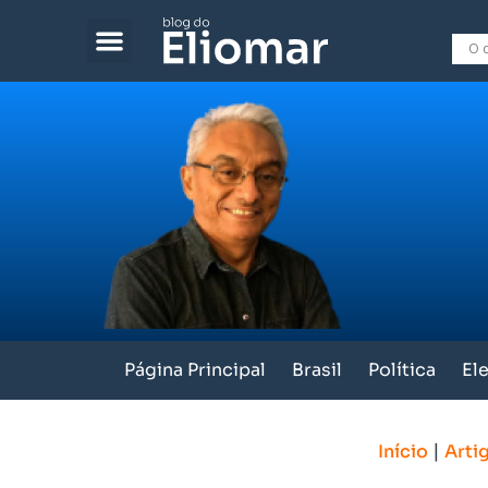
Página Principal
Brasil
Política
El
|
Início
Arti