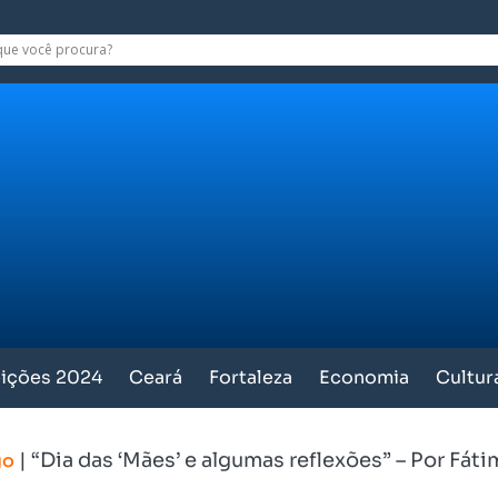
eições 2024
Ceará
Fortaleza
Economia
Cultur
|
“Dia das ‘Mães’ e algumas reflexões” – Por Fát
go