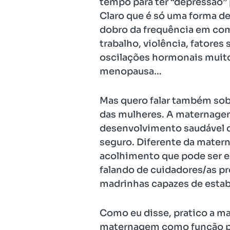
tempo para ter “depressão”
Claro que é só uma forma d
dobro da frequência em com
trabalho, violência, fatore
oscilações hormonais muito 
menopausa…
Mas quero falar também sob
das mulheres. A maternagem 
desenvolvimento saudável d
seguro. Diferente da mater
acolhimento que pode ser e
falando de cuidadores/as pr
madrinhas capazes de estab
Como eu disse, pratico a 
maternagem como função psí