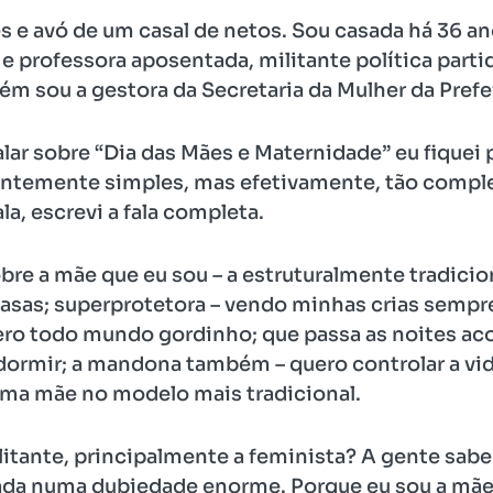
s e avó de um casal de netos. Sou casada há 36 
a e professora aposentada, militante política part
 sou a gestora da Secretaria da Mulher da Prefei
alar sobre “Dia das Mães e Maternidade” eu fique
rentemente simples, mas efetivamente, tão compl
la, escrevi a fala completa.
bre a mãe que eu sou – a estruturalmente tradicio
asas; superprotetora – vendo minhas crias semp
uero todo mundo gordinho; que passa as noites ac
rmir; a mandona também – quero controlar a vida
ma mãe no modelo mais tradicional.
ilitante, principalmente a feminista? A gente sab
iada numa dubiedade enorme. Porque eu sou a mãe,