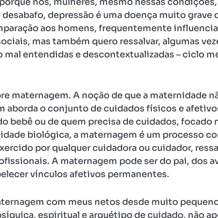
 porque nós, mulheres, mesmo nessas condições, 
e desabafo, depressão é uma doença muito grave 
paração aos homens, frequentemente influenciad
s sociais, mas também quero ressalvar, algumas v
mal entendidas e descontextualizadas – ciclo men
re maternagem. A noção de que a maternidade nã
aborda o conjunto de cuidados físicos e afetivo
o bebê ou de quem precisa de cuidados, focado n
nidade biológica, a maternagem é um processo con
xercido por qualquer cuidadora ou cuidador, ress
ofissionais. A maternagem pode ser do pai, dos av
elecer vínculos afetivos permanentes.
maternagem com meus netos desde muito pequeno
quica, espiritual e arquétipo de cuidado, não ap