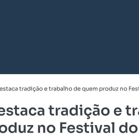
staca tradição e trabalho de quem produz no Fest
staca tradição e t
duz no Festival do