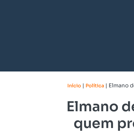
|
|
Elmano de
Início
Política
Elmano de
quem pro