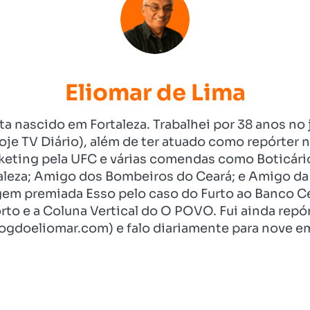
Eliomar de Lima
ista nascido em Fortaleza. Trabalhei por 38 anos 
je TV Diário), além de ter atuado como repórter n
eting pela UFC e várias comendas como Boticári
aleza; Amigo dos Bombeiros do Ceará; e Amigo da 
gem premiada Esso pelo caso do Furto ao Banco C
rto e a Coluna Vertical do O POVO. Fui ainda re
ogdoeliomar.com) e falo diariamente para nove em