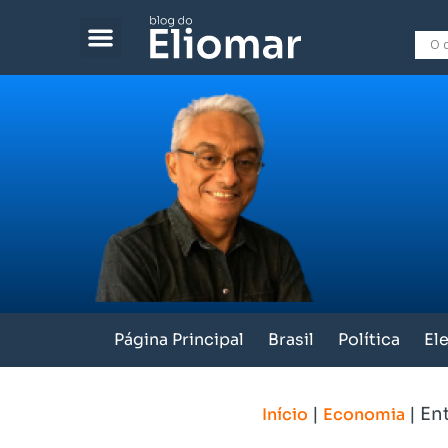
Página Principal
Brasil
Política
El
|
|
Ent
Início
Economia