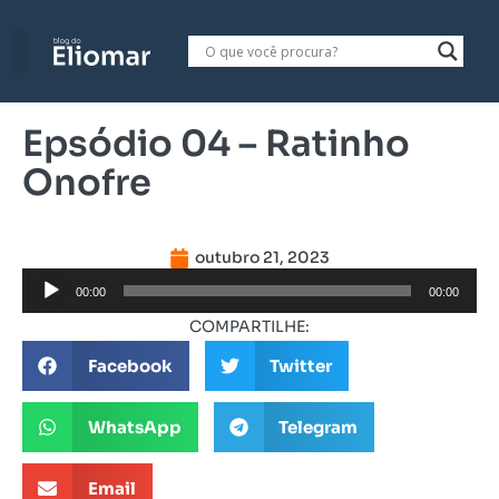
Epsódio 04 – Ratinho
Onofre
outubro 21, 2023
Tocador
00:00
00:00
de
COMPARTILHE:
áudio
Facebook
Twitter
WhatsApp
Telegram
Email