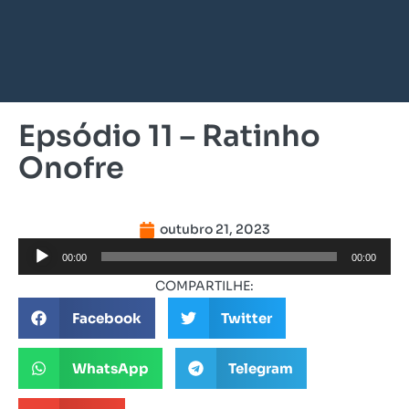
Epsódio 11 – Ratinho
Onofre
outubro 21, 2023
Tocador
00:00
00:00
de
COMPARTILHE:
áudio
Facebook
Twitter
WhatsApp
Telegram