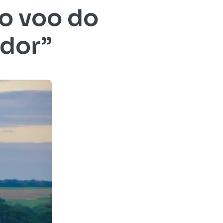
ro voo do
ador”