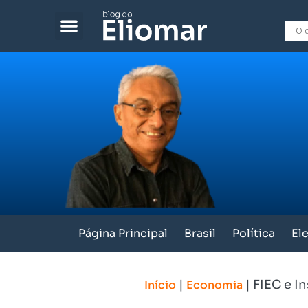
Página Principal
Brasil
Política
El
|
|
FIEC e I
Início
Economia