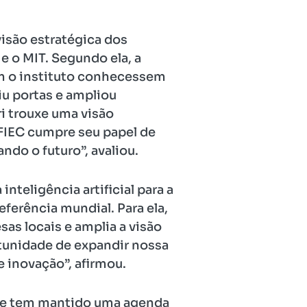
visão estratégica dos
e o MIT. Segundo ela, a
om o instituto conhecessem
iu portas e ampliou
ri trouxe uma visão
 FIEC cumpre seu papel de
do o futuro”, avaliou.
nteligência artificial para a
eferência mundial. Para ela,
as locais e amplia a visão
tunidade de expandir nossa
 inovação”, afirmou.
nte tem mantido uma agenda