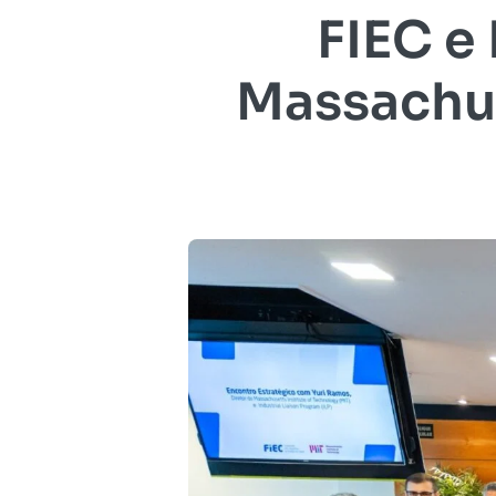
FIEC e
Massachus