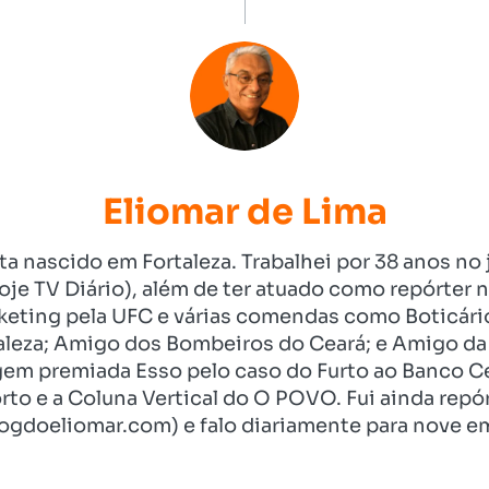
Eliomar de Lima
ista nascido em Fortaleza. Trabalhei por 38 anos 
je TV Diário), além de ter atuado como repórter n
eting pela UFC e várias comendas como Boticári
aleza; Amigo dos Bombeiros do Ceará; e Amigo da 
gem premiada Esso pelo caso do Furto ao Banco C
rto e a Coluna Vertical do O POVO. Fui ainda re
ogdoeliomar.com) e falo diariamente para nove em