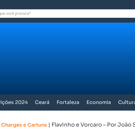
eições 2024
Ceará
Fortaleza
Economia
Cultur
|
|
Flavinho e Vorcaro – Por João
Charges e Cartuns