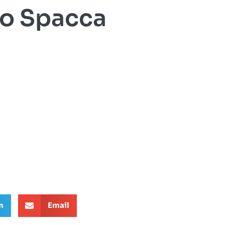
ão Spacca
m
Email