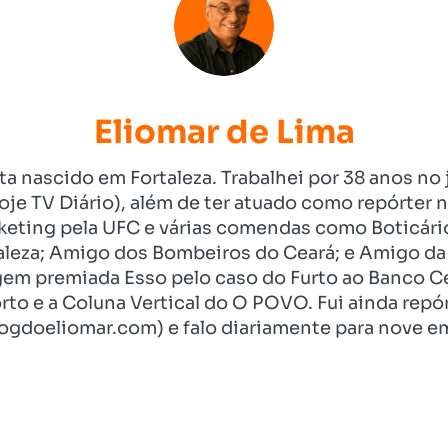
Eliomar de Lima
ista nascido em Fortaleza. Trabalhei por 38 anos 
je TV Diário), além de ter atuado como repórter n
eting pela UFC e várias comendas como Boticári
aleza; Amigo dos Bombeiros do Ceará; e Amigo da 
gem premiada Esso pelo caso do Furto ao Banco C
rto e a Coluna Vertical do O POVO. Fui ainda re
ogdoeliomar.com) e falo diariamente para nove em