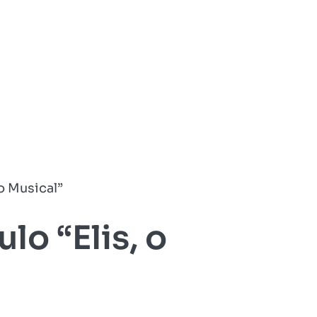
 o Musical”
lo “Elis, o