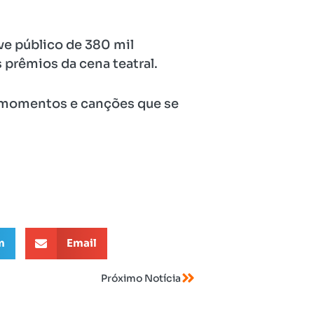
ve público de 380 mil
 prêmios da cena teatral.
am momentos e canções que se
m
Email
Próximo Notícia