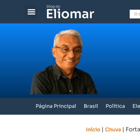
Página Principal
Brasil
Política
El
|
|
Forta
Início
Chuva