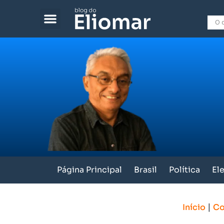
Página Principal
Brasil
Política
El
|
Início
Co