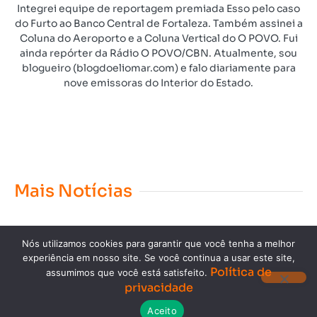
Integrei equipe de reportagem premiada Esso pelo caso
do Furto ao Banco Central de Fortaleza. Também assinei a
Coluna do Aeroporto e a Coluna Vertical do O POVO. Fui
ainda repórter da Rádio O POVO/CBN. Atualmente, sou
blogueiro (blogdoeliomar.com) e falo diariamente para
nove emissoras do Interior do Estado.
Mais Notícias
Nós utilizamos cookies para garantir que você tenha a melhor
experiência em nosso site. Se você continua a usar este site,
Política de
assumimos que você está satisfeito.
privacidade
Copyright © 2023. Todos os direitos reservados.
Aceito