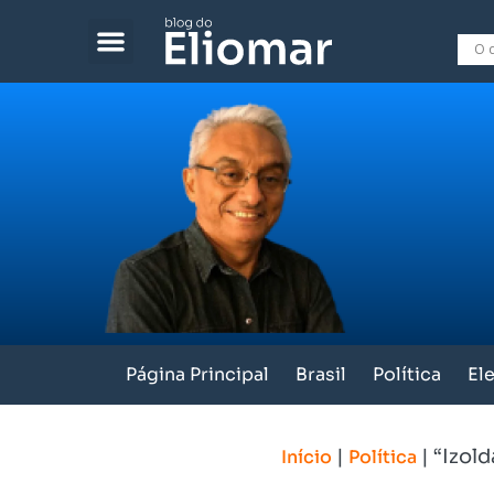
Página Principal
Brasil
Política
El
|
|
“Izold
Início
Política