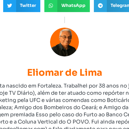
Twitter
WhatsApp
Telegra
Eliomar de Lima
ista nascido em Fortaleza. Trabalhei por 38 anos 
je TV Diário), além de ter atuado como repórter n
eting pela UFC e várias comendas como Boticári
aleza; Amigo dos Bombeiros do Ceará; e Amigo da 
gem premiada Esso pelo caso do Furto ao Banco C
rto e a Coluna Vertical do O POVO. Fui ainda re
ogdoeliomar.com) e falo diariamente para nove em