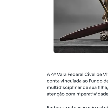
A 4ª Vara Federal Cível de V
conta vinculada ao Fundo d
multidisciplinar de sua filh
atenção com hiperatividade
Embora a situação não estej