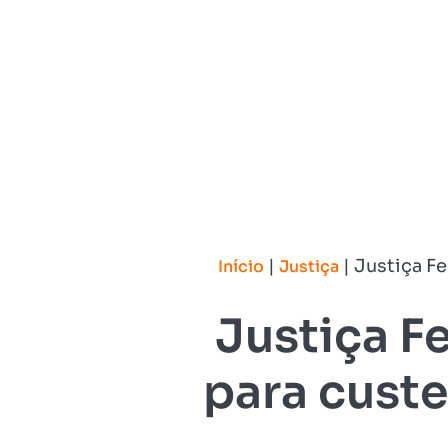
|
|
Justiça Fe
Início
Justiça
Justiça F
para cust