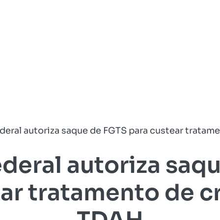
deral autoriza saque de FGTS para custear trata
ederal autoriza saq
ear tratamento de c
TDAH