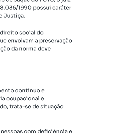
 8.036/1990 possui caráter
 Justiça.
ireito social do
que envolvam a preservação
tação da norma deve
mento contínuo e
pia ocupacional e
o, trata-se de situação
s pessoas com deficiência e