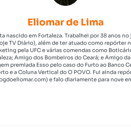
Eliomar de Lima
ista nascido em Fortaleza. Trabalhei por 38 anos 
je TV Diário), além de ter atuado como repórter n
eting pela UFC e várias comendas como Boticári
aleza; Amigo dos Bombeiros do Ceará; e Amigo da 
gem premiada Esso pelo caso do Furto ao Banco C
rto e a Coluna Vertical do O POVO. Fui ainda re
ogdoeliomar.com) e falo diariamente para nove em