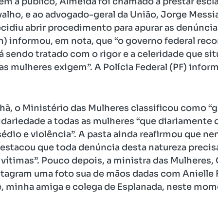
em a público, Almeida foi chamado a prestar esc
rvalho, e ao advogado-geral da União, Jorge Messi
cidiu abrir procedimento para apurar as denúncias
 informou, em nota, que “o governo federal reco
á sendo tratado com o rigor e a celeridade que s
as mulheres exigem”. A Polícia Federal (PF) inform
ã, o Ministério das Mulheres classificou como “g
idariedade a todas as mulheres “que diariamente 
dio e violência”. A pasta ainda reafirmou que ne
destacou que toda denúncia desta natureza precis
s vítimas”. Pouco depois, a ministra das Mulheres,
stagram uma foto sua de mãos dadas com Anielle 
ê, minha amiga e colega de Esplanada, neste mome