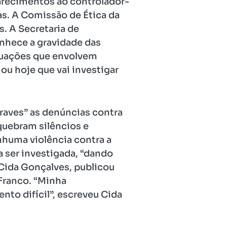
larecimentos ao controlador-
as. A Comissão de Ética da
. A Secretaria de
nhece a gravidade das
ituações que envolvem
ou hoje que vai investigar
raves” as denúncias contra
quebram silêncios e
nhuma violência contra a
a ser investigada, “dando
 Cida Gonçalves, publicou
Franco. “Minha
nto difícil”, escreveu Cida