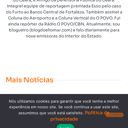
do Ceará; e Amigo da Defensoria Pública do Ceará.
Integrei equipe de reportagem premiada Esso pelo caso
do Furto ao Banco Central de Fortaleza. Também assinei a
Coluna do Aeroporto e a Coluna Vertical do O POVO. Fui
ainda repórter da Rádio O POVO/CBN. Atualmente, sou
blogueiro (blogdoeliomar.com) e falo diariamente para
nove emissoras do Interior do Estado.
Mais Notícias
Nós utilizamos cookies para garantir que você tenha a melhor
experiência em nosso site. Se você continua a usar este site,
Política de
assumimos que você está satisfeito.
privacidade
Copyright © 2023. Todos os direitos reservados.