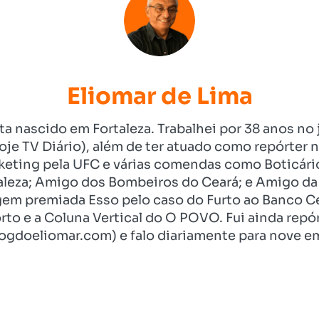
Eliomar de Lima
ista nascido em Fortaleza. Trabalhei por 38 anos 
je TV Diário), além de ter atuado como repórter n
eting pela UFC e várias comendas como Boticári
aleza; Amigo dos Bombeiros do Ceará; e Amigo da 
gem premiada Esso pelo caso do Furto ao Banco C
rto e a Coluna Vertical do O POVO. Fui ainda re
ogdoeliomar.com) e falo diariamente para nove em