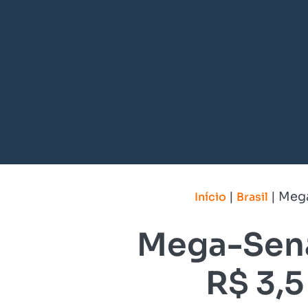
|
|
Mega
Início
Brasil
Mega-Sena
R$ 3,5