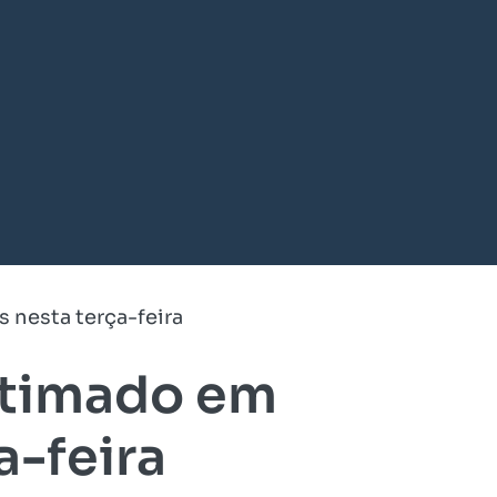
 nesta terça-feira
stimado em
a-feira