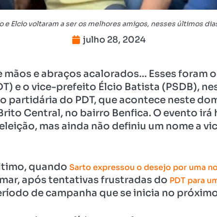
o e Elcio voltaram a ser os melhores amigos, nesses últimos dia
julho 28, 2024
e mãos e abraços acalorados… Esses foram o
DT) e o vice-prefeito Élcio Batista (PSDB), ne
partidária do PDT, que acontece neste domin
Brito Central, no bairro Benfica. O evento i
eleição, mas ainda não definiu um nome a vic
ltimo, quando
Sarto expressou o desejo por uma no
imar, após tentativas frustradas do
PDT para u
ríodo de campanha que se inicia no próximo