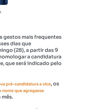
s
s gestos mais frequentes
sses dias que
go (28), a partir das 9
rá homologar a candidatura
e, que será indicado pelo
, os
va pré-candidatura a vice
m nome que agregasse
 mês.