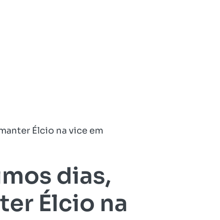
manter Élcio na vice em
imos dias,
ter Élcio na