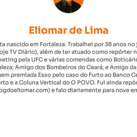
Eliomar de Lima
ista nascido em Fortaleza. Trabalhei por 38 anos 
je TV Diário), além de ter atuado como repórter n
eting pela UFC e várias comendas como Boticári
aleza; Amigo dos Bombeiros do Ceará; e Amigo da 
gem premiada Esso pelo caso do Furto ao Banco C
rto e a Coluna Vertical do O POVO. Fui ainda re
ogdoeliomar.com) e falo diariamente para nove em