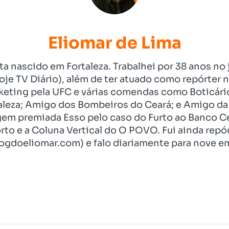
Eliomar de Lima
ista nascido em Fortaleza. Trabalhei por 38 anos 
je TV Diário), além de ter atuado como repórter n
eting pela UFC e várias comendas como Boticári
aleza; Amigo dos Bombeiros do Ceará; e Amigo da 
gem premiada Esso pelo caso do Furto ao Banco C
rto e a Coluna Vertical do O POVO. Fui ainda re
ogdoeliomar.com) e falo diariamente para nove em