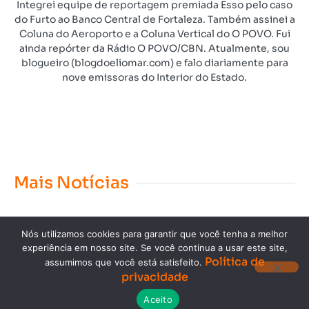
Integrei equipe de reportagem premiada Esso pelo caso
do Furto ao Banco Central de Fortaleza. Também assinei a
Coluna do Aeroporto e a Coluna Vertical do O POVO. Fui
ainda repórter da Rádio O POVO/CBN. Atualmente, sou
blogueiro (blogdoeliomar.com) e falo diariamente para
nove emissoras do Interior do Estado.
Mais Notícias
Nós utilizamos cookies para garantir que você tenha a melhor
experiência em nosso site. Se você continua a usar este site,
Política de
assumimos que você está satisfeito.
privacidade
Copyright © 2023. Todos os direitos reservados.
Aceito