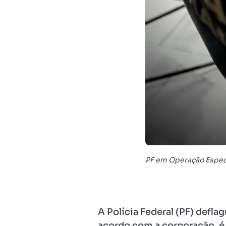
PF em Operação Especia
A Polícia Federal (PF) defla
acordo com a corporação, é 