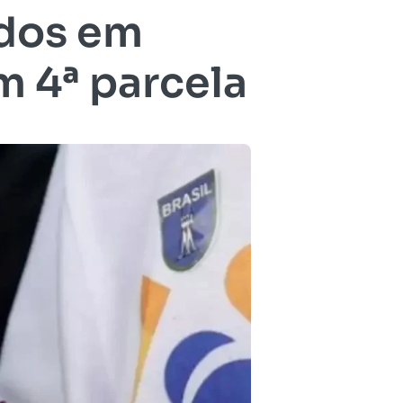
idos em
 4ª parcela