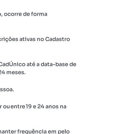
 ocorre de forma
crições ativas no Cadastro
 CadÚnico até a data-base de
 24 meses.
essoa.
 ou entre 19 e 24 anos na
manter frequência em pelo