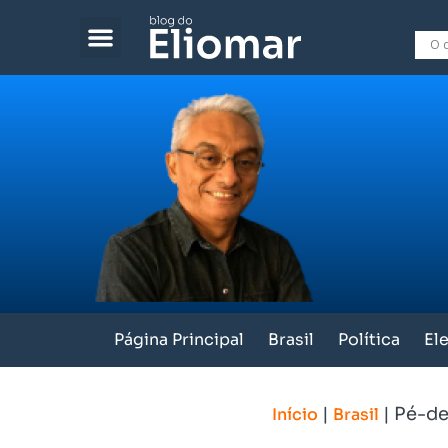
Página Principal
Brasil
Política
El
|
|
Pé-de
Início
Brasil