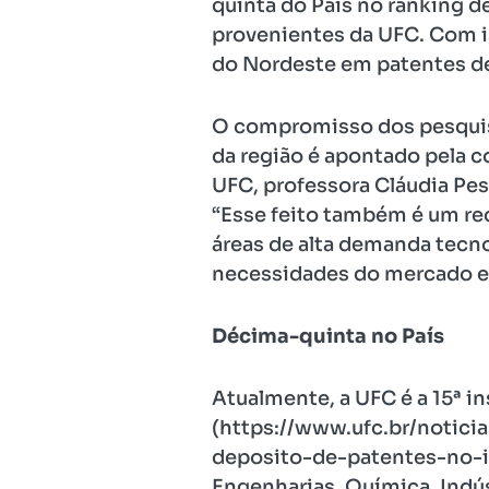
quinta do País no ranking d
provenientes da UFC. Com is
do Nordeste em patentes d
O compromisso dos pesquis
da região é apontado pela c
UFC, professora Cláudia Pe
“Esse feito também é um re
áreas de alta demanda tecn
necessidades do mercado e 
Décima-quinta no País
Atualmente, a UFC é a 15ª i
(https://www.ufc.br/notic
deposito-de-patentes-no-in
Engenharias, Química, Indú