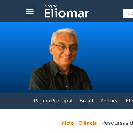
Página Principal
Brasil
Política
El
|
|
Pesquisas d
Início
Ciência