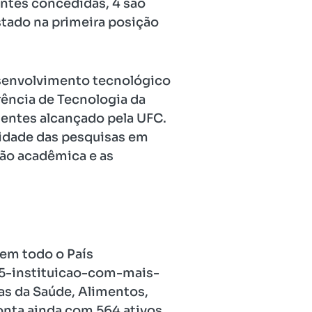
entes concedidas, 4 são
stado na primeira posição
senvolvimento tecnológico
rência de Tecnologia da
entes alcançado pela UFC.
ridade das pesquisas em
ção acadêmica e as
 em todo o País
15-instituicao-com-mais-
s da Saúde, Alimentos,
onta ainda com 564 ativos