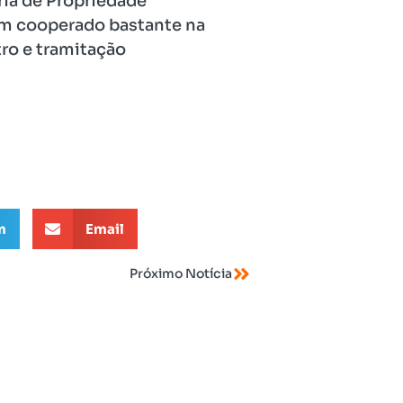
ria de Propriedade
tem cooperado bastante na
ro e tramitação
m
Email
Próximo Notícia