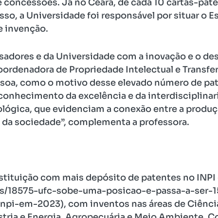
e concessões. Já no Ceará, de cada 10 cartas-pat
so, a Universidade foi responsável por situar o E
e invenção.
adores e da Universidade com a inovação e o de
oordenadora de Propriedade Intelectual e Transfe
ssoa, como o motivo desse elevado número de pat
conhecimento da excelência e da interdisciplina
ológica, que evidenciam a conexão entre a produ
da sociedade”, complementa a professora.
nstituição com mais depósito de patentes no INPI
ias/18575-ufc-sobe-uma-posicao-e-passa-a-ser-
pi-em-2023), com inventos nas áreas de Ciência
stria e Energia, Agropecuária e Meio Ambiente. C