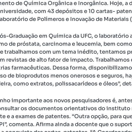
mento de Química Orgânica e Inorgânica. Hoje, a
niversidade, com 43 depósitos e 10 cartas- paten
boratório de Polímeros e Inovação de Materiais (
ós-Graduação em Química da UFC, o laboratório a
mo de próstata, carcinoma e leucemia, bem com
e trabalhamos com um tema inédito, tentamos pr
em revistas de alto fator de impacto. Trabalhamo
strias farmacêuticas. Dessa forma, disponibiliz
uso de bioprodutos menos onerosos e seguros, ha
leira, como extratos, polissacarídeos e óleos”, de
nho importante aos novos pesquisadores é, antes 
onsultar os documentos orientativos do instituto 
e e a exames de patentes. “Outra opção, para quem
PI”, comenta. Afirma ainda a docente que o supor