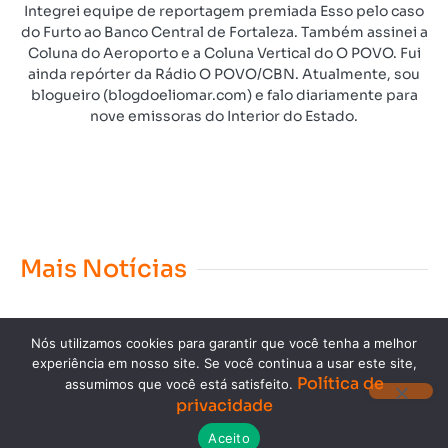
Integrei equipe de reportagem premiada Esso pelo caso
do Furto ao Banco Central de Fortaleza. Também assinei a
Coluna do Aeroporto e a Coluna Vertical do O POVO. Fui
ainda repórter da Rádio O POVO/CBN. Atualmente, sou
blogueiro (blogdoeliomar.com) e falo diariamente para
nove emissoras do Interior do Estado.
Mais Notícias
Nós utilizamos cookies para garantir que você tenha a melhor
experiência em nosso site. Se você continua a usar este site,
Política de
assumimos que você está satisfeito.
privacidade
Copyright © 2023. Todos os direitos reservados.
Aceito