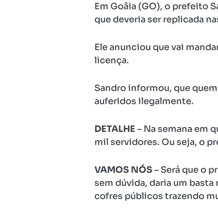
Em Goâia (GO), o prefeito S
que deveria ser replicada n
Ele anunciou que vai mandar
licença.
Sandro informou, que quem e
auferidos ilegalmente.
DETALHE
– Na semana em que
mil servidores. Ou seja, o p
VAMOS NÓS
– Será que o p
sem dúvida, daria um basta n
cofres públicos trazendo mui