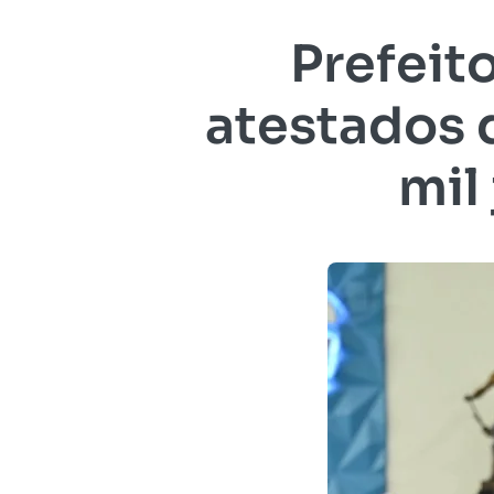
Prefeit
atestados d
mil