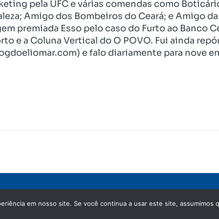
eting pela UFC e várias comendas como Boticári
aleza; Amigo dos Bombeiros do Ceará; e Amigo da 
gem premiada Esso pelo caso do Furto ao Banco C
rto e a Coluna Vertical do O POVO. Fui ainda re
ogdoeliomar.com) e falo diariamente para nove em
eriência em nosso site. Se você continua a usar este site, assumimos q