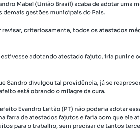
andro Mabel (União Brasil) acaba de adotar uma me
as demais gestões municipais do País.
 revisar, criteriosamente, todos os atestados mé
stivesse adotando atestado fajuto, iria punir e
 Sandro divulgou tal providência, já se reaprese
refeito está obrando o milagre da cura.
refeito Evandro Leitão (PT) não poderia adotar es
a farra de atestados fajutos e faria com que ele 
tos para o trabalho, sem precisar de tantos terce