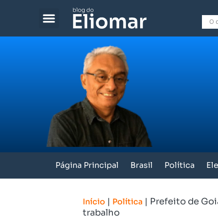
Página Principal
Brasil
Política
El
|
|
Prefeito de Goi
Início
Política
trabalho