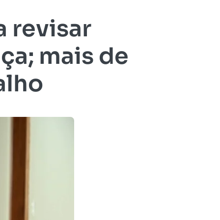
 revisar
nça; mais de
alho