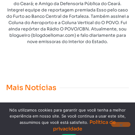
do Ceará; e Amigo da Defensoria Pública do Ceará.
Integrei equipe de reportagem premiada Esso pelo caso
do Furto ao Banco Central de Fortaleza. Também assinei a
Coluna do Aeroporto e a Coluna Vertical do O POVO. Fui
ainda repórter da Rádio O POVO/CBN. Atualmente, sou
blogueiro (blogdoeliomar.com) e falo diariamente para
nove emissoras do Interior do Estado.
Mais Notícias
Nós utilizamos cookies para garantir que você tenha a melhor
experiência em nosso site. Se você continua a usar este site,
Política de
assumimos que você está satisfeito.
privacidade
Copyright © 2023. Todos os direitos reservados.