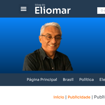
Página Principal
Brasil
Política
El
|
|
Publ
Início
Publicidade